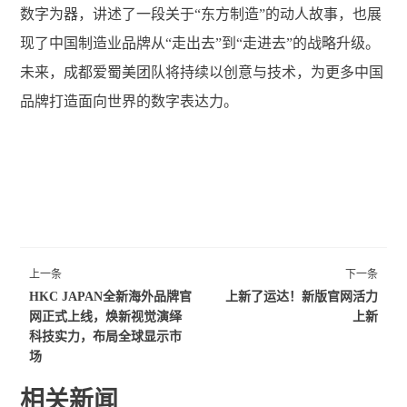
数字为器，讲述了一段关于“东方制造”的动人故事，也展
现了中国制造业品牌从“走出去”到“走进去”的战略升级。
未来，成都爱蜀美团队将持续以创意与技术，为更多中国
品牌打造面向世界的数字表达力。
上一条
下一条
HKC JAPAN全新海外品牌官
上新了运达！新版官网活力
网正式上线，焕新视觉演绎
上新
科技实力，布局全球显示市
场
相关新闻