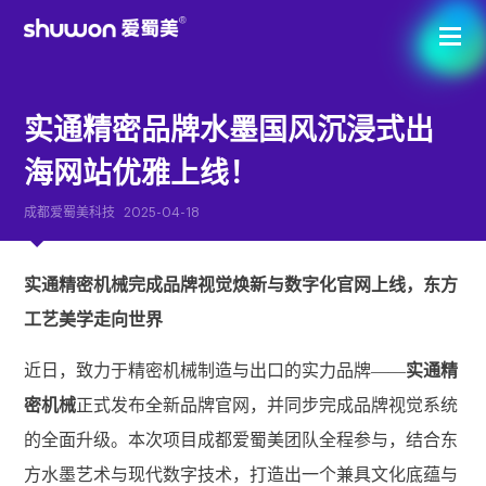
实通精密品牌水墨国风沉浸式出
海网站优雅上线！
成都爱蜀美科技
2025-04-18
实通精密机械完成品牌视觉焕新与数字化官网上线，东方
工艺美学走向世界
近日，致力于精密机械制造与出口的实力品牌——
实通精
密机械
正式发布全新品牌官网，并同步完成品牌视觉系统
的全面升级。本次项目成都爱蜀美团队全程参与，结合东
方水墨艺术与现代数字技术，打造出一个兼具文化底蕴与