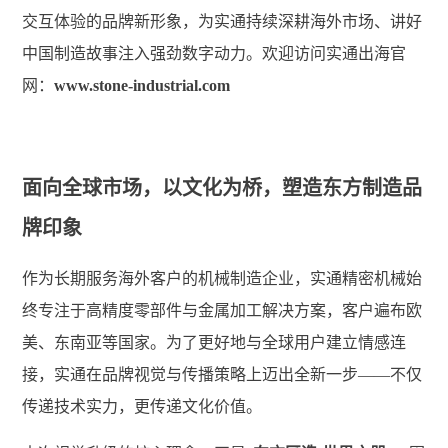
交互体验的品牌新形象，为实通持续深耕海外市场、讲好
中国制造故事注入强劲数字动力。欢迎访问实通出海官
网：
www.stone-industrial.com
面向全球市场，以文化为桥，塑造东方制造品
牌印象
作为长期服务海外客户的机械制造企业，实通精密机械始
终专注于高精度零部件与金属加工解决方案，客户遍布欧
美、东南亚等国家。为了更好地与全球用户建立情感连
接，实通在品牌视觉与传播策略上迈出全新一步——不仅
传递技术实力，更传递文化价值。