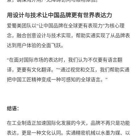
用设计与技术让中国品牌更有世界表达力
爱蜀美团队以“让中国品牌在全球更有表现力”为核心理
念，融合创意设计与技术实现，帮助实通实现了从品牌表
达到用户体验的全面飞跃。
“在面对国际市场的表达时，我们认为不仅要有语言翻
译，更要有文化翻译。”“通过视觉和交互，我们帮助实通
把中国工匠精神变成一种可感知的全球语言。”
结语：
在工业制造正加速国际化发展的今天，品牌不再只是功能
表达，更是一种文化认同。实通精密机械以水墨为媒、以