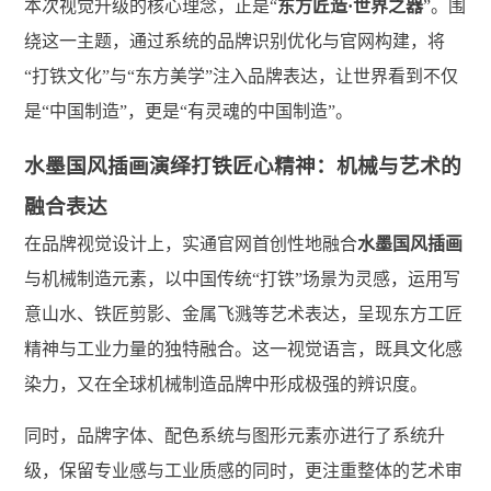
本次视觉升级的核心理念，正是“
东方匠造·世界之器
”。围
绕这一主题，通过系统的品牌识别优化与官网构建，将
“打铁文化”与“东方美学”注入品牌表达，让世界看到不仅
是“中国制造”，更是“有灵魂的中国制造”。
水墨国风插画演绎打铁匠心精神：机械与艺术的
融合表达
在品牌视觉设计上，实通官网首创性地融合
水墨国风插画
与机械制造元素，以中国传统“打铁”场景为灵感，运用写
意山水、铁匠剪影、金属飞溅等艺术表达，呈现东方工匠
精神与工业力量的独特融合。这一视觉语言，既具文化感
染力，又在全球机械制造品牌中形成极强的辨识度。
同时，品牌字体、配色系统与图形元素亦进行了系统升
级，保留专业感与工业质感的同时，更注重整体的艺术审