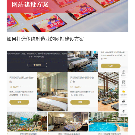
如何打造传统制造业的网站建设方案