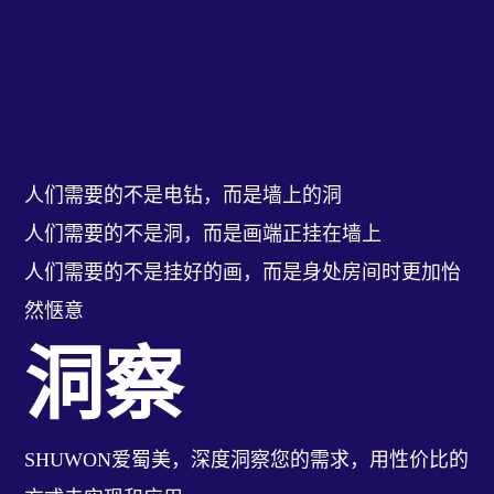
⼈们需要的不是电钻，⽽是墙上的洞
⼈们需要的不是洞，⽽是画端正挂在墙上
⼈们需要的不是挂好的画，⽽是身处房间时更加怡
然惬意
洞察
SHUWON爱蜀美，深度洞察您的需求，用性价比的