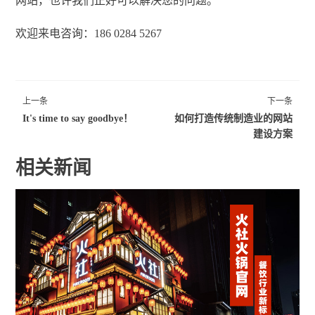
网站，也许我们正好可以解决您的问题。
欢迎来电咨询：186 0284 5267
上一条
下一条
It's time to say goodbye！
如何打造传统制造业的网站
建设方案
相关新闻