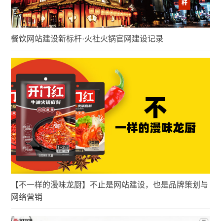
餐饮网站建设新标杆·火社火锅官网建设记录
【不一样的漫味龙厨】不止是网站建设，也是品牌策划与
网络营销