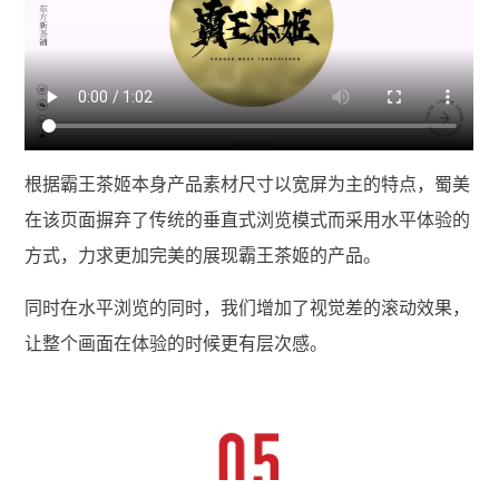
根据霸王茶姬本身产品素材尺寸以宽屏为主的特点，蜀美
在该页面摒弃了传统的垂直式浏览模式而采用水平体验的
方式，力求更加完美的展现霸王茶姬的产品。
同时在水平浏览的同时，我们增加了视觉差的滚动效果，
让整个画面在体验的时候更有层次感。