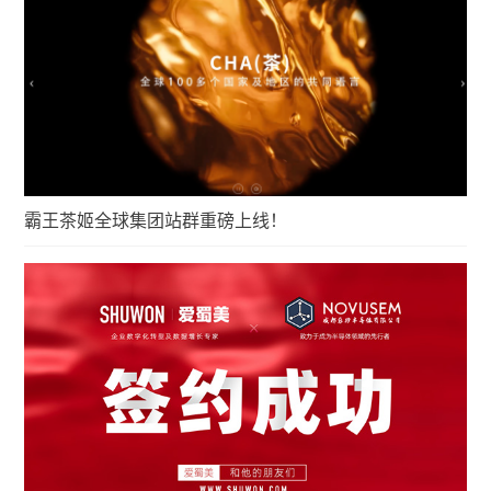
霸王茶姬全球集团站群重磅上线！