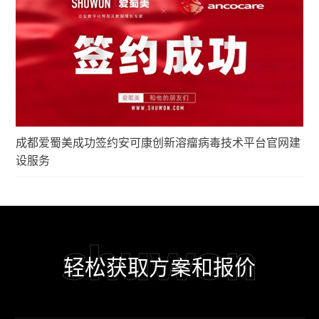
成都爱蜀美成功签约安可康创新溶瘤病毒技术平台官网建
设服务
shuwon
轻松获取方案和报价