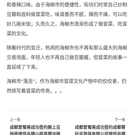
和香辣口味。由于海椒市的便捷性，街坊们时常自己炒制
豆瓣和底料做冒菜吃，味道香而不腻，辣而不燥，可以吃
好几碗米饭；久而久之，海椒市逐渐形成了做冒菜、吃冒
菜的文化。
随着时代的变迁，热闹的海椒市也不再有那么盛大的海椒
交易场面，年轻人也不再自己做豆瓣酱，但冒菜的故事一
直延续了下来。
海椒市“落舌”，作为海椒市冒菜文化产物中的佼佼者，仍
然续写着冒菜的传奇。。。
上一条
下一条
成都爱蜀美成功签约腕上见
成都爱蜀美成功签约成都蓉
钟表提供品牌小程序建设服
矽半导体有限公司提供品牌